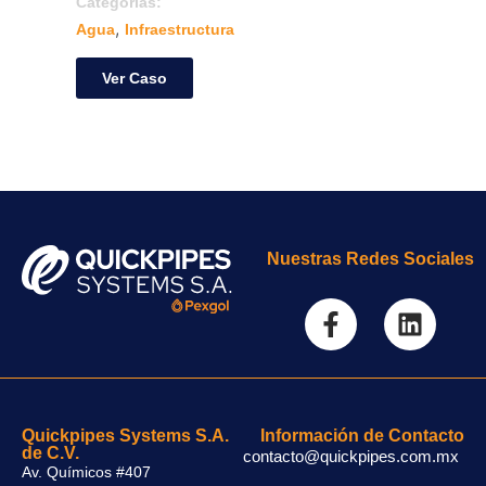
Categorias:
Catego
,
,
Agua
Infraestructura
Agua
Ver Caso
Ver
Nuestras Redes Sociales
Quickpipes Systems S.A.
Información de Contacto
de C.V.
contacto@quickpipes.com.mx
Av. Químicos #407