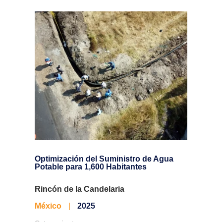
Optimización del Suministro de Agua
Pexgol
Potable para 1,600 Habitantes
sistem
Rincón de la Candelaria
Endeav
México
|
2025
Méxic