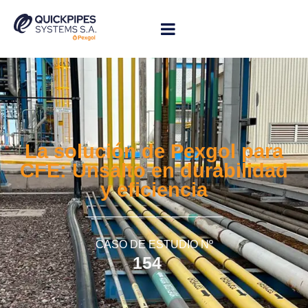
La solución de Pexgol para
CFE: Unsalto en durabilidad
y eficiencia
CASO DE ESTUDIO Nº
154