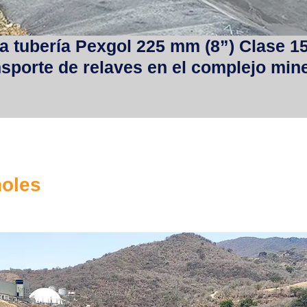
la tubería Pexgol 225 mm (8”) Clase 1
ansporte de relaves en el complejo min
ñoles