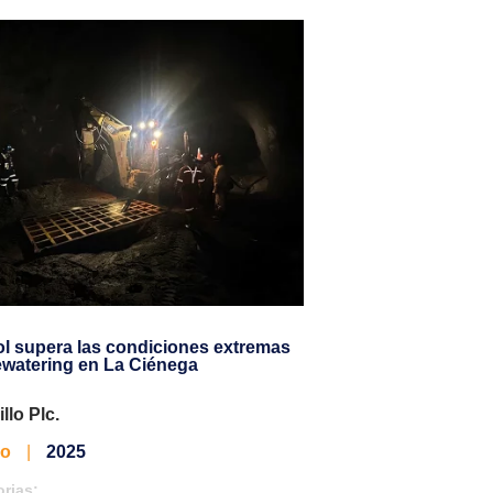
l supera las condiciones extremas
Solución confiable
ewatering en La Ciénega
en ambientes corro
llo Plc.
Química del Rey
co
|
2025
México
|
2022
rias:
Categorias: