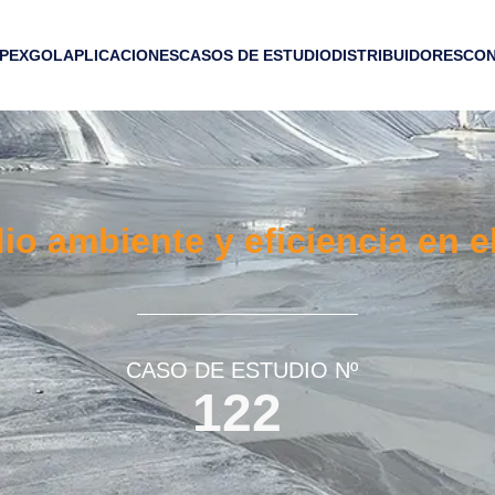
 PEXGOL
APLICACIONES
CASOS DE ESTUDIO
DISTRIBUIDORES
CO
io ambiente y eficiencia en e
CASO DE ESTUDIO Nº
122