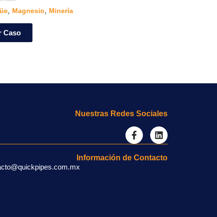
,
,
,
üe
Magnesio
Minería
Agua
Minería
r Caso
Ver Caso
Nuestras Redes Sociales
Información de Contacto
acto@quickpipes.com.mx