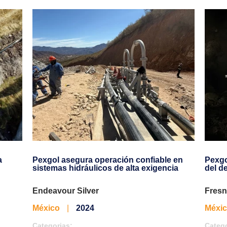
a
Pexgol asegura operación confiable en
Pexgo
sistemas hidráulicos de alta exigencia
del d
Endeavour Silver
Fresni
México
|
2024
Méxi
Categorias:
Catego