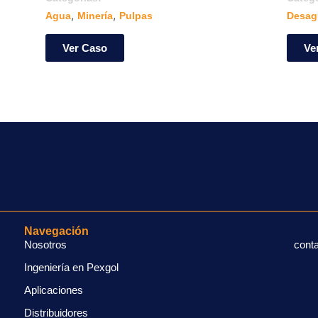
,
,
Agua
Minería
Pulpas
Desag
Ver Caso
Ve
Navegación
Nosotros
cont
Ingeniería en Pexgol
Aplicaciones
Distribuidores