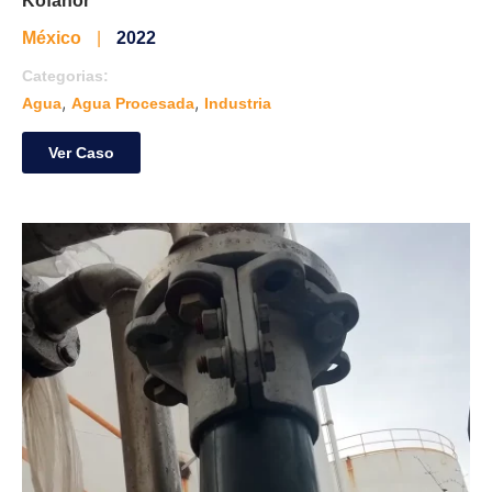
Kofanor
México
|
2022
Categorias:
,
,
Agua
Agua Procesada
Industria
Ver Caso