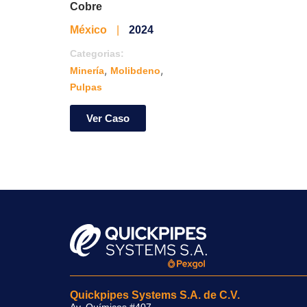
Cobre
México
|
2024
Categorias:
,
,
Minería
Molibdeno
Pulpas
Ver Caso
Quickpipes Systems S.A. de C.V.