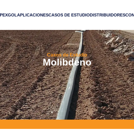
 PEXGOL
APLICACIONES
CASOS DE ESTUDIO
DISTRIBUIDORES
CO
Casos de Estudio
Molibdeno