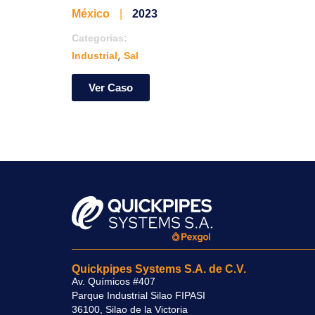
México
|
2023
Categorias:
,
Industrial
Sal
Ver Caso
Quickpipes Systems S.A. de C.V.
Av. Químicos #407
Parque Industrial Silao FIPASI
36100, Silao de la Victoria